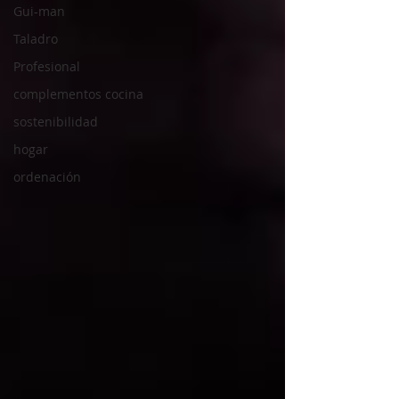
Gui-man
Taladro
Profesional
complementos cocina
sostenibilidad
hogar
ordenación