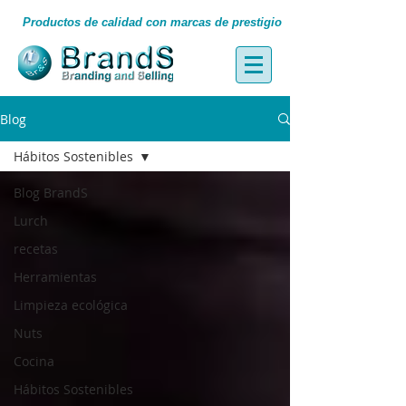
Productos de calidad con marcas de prestigio
Blog
Hábitos Sostenibles
Blog BrandS
Lurch
recetas
Herramientas
Limpieza ecológica
Nuts
Cocina
Hábitos Sostenibles