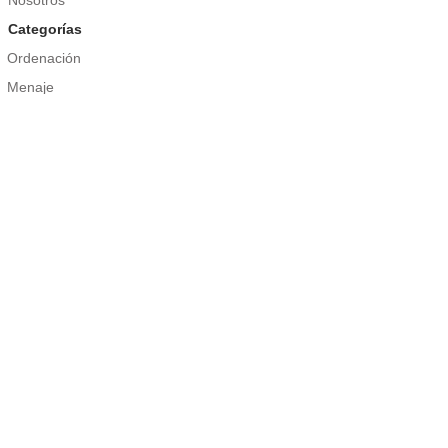
Nosotros
Categorías
Ordenación
Menaje
Limpieza
Jardín
Bricolaje
Herramientas Profesionales
Información Legal
Política de cookies
Nota Legal
Contacto
Tel. + 34 935 892 856
BrandS@BrandS-Iberia.eu
Síguenos en: