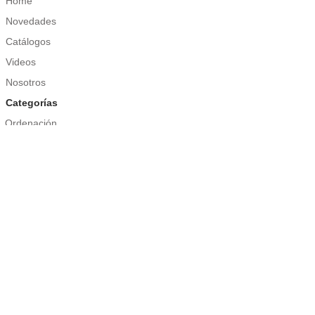
Home
Novedades
Catálogos
Videos
Nosotros
Categorías
Ordenación
Menaje
Limpieza
Jardín
Bricolaje
Herramientas Profesionales
Información Legal
Política de cookies
Nota Legal
Contacto
Tel. + 34 935 892 856