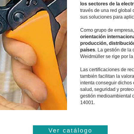
los sectores de la elect
través de una red global 
sus soluciones para aplic
Como grupo de empresa
orientación internacion
producción, distribuci
países
. La gestión de la
Weidmüller se rige por l
Las certificaciones de r
también facilitan la valo
intenta conseguir dichos
salud, seguridad y prote
gestión medioambiental d
14001.
Ver catálogo