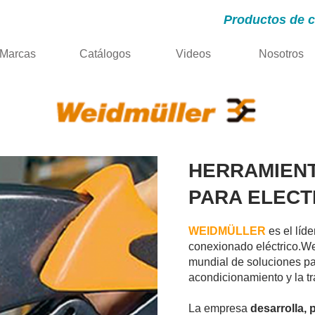
Productos de c
Marcas
Catálogos
Videos
Nosotros
HERRAMIENT
PARA ELECT
WEIDMÜLLER
es el líd
conexionado eléctrico.
We
mundial de soluciones par
acondicionamiento y la t
La empresa
desarrolla, 