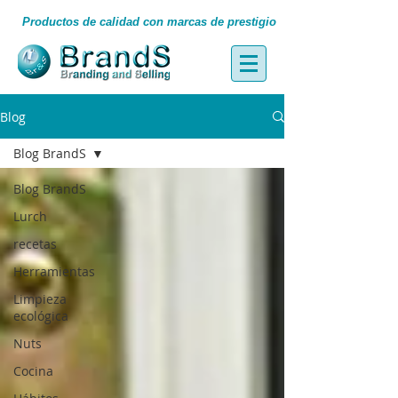
Productos de calidad con marcas de prestigio
Blog
Blog BrandS
Blog BrandS
Lurch
recetas
Herramientas
Limpieza
ecológica
Nuts
Cocina