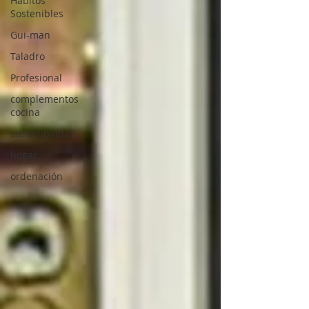
Hábitos
Sostenibles
Gui-man
Taladro
Profesional
complementos
cocina
sostenibilidad
hogar
ordenación