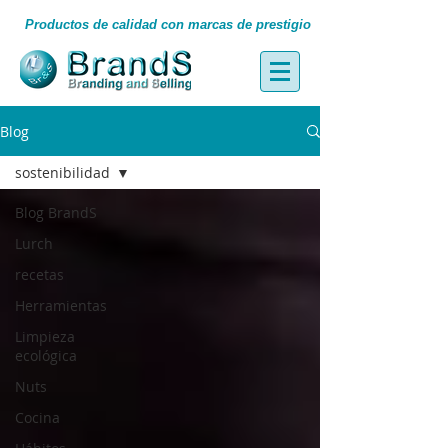
Productos de calidad con marcas de prestigio
Blog
sostenibilidad
Blog BrandS
Lurch
recetas
Herramientas
Limpieza
ecológica
Nuts
Cocina