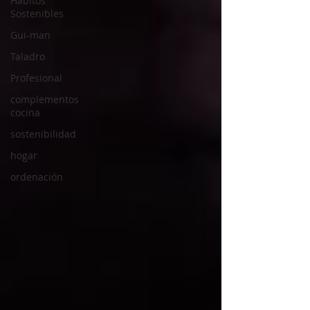
Hábitos
Sostenibles
Gui-man
Taladro
Profesional
complementos
cocina
sostenibilidad
hogar
ordenación