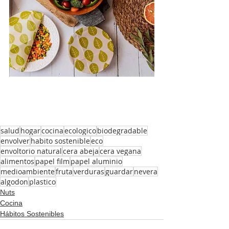
salud
hogar
cocina
ecologico
biodegradable
envolver
habito sostenible
eco
envoltorio natural
cera abeja
cera vegana
alimentos
papel film
papel aluminio
medioambiente
fruta
verduras
guardar
nevera
algodon
plastico
Nuts
Cocina
Hábitos Sostenibles