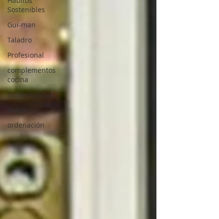
Hábitos
Sostenibles
Gui-man
Taladro
Profesional
complementos
cocina
sostenibilidad
hogar
ordenación