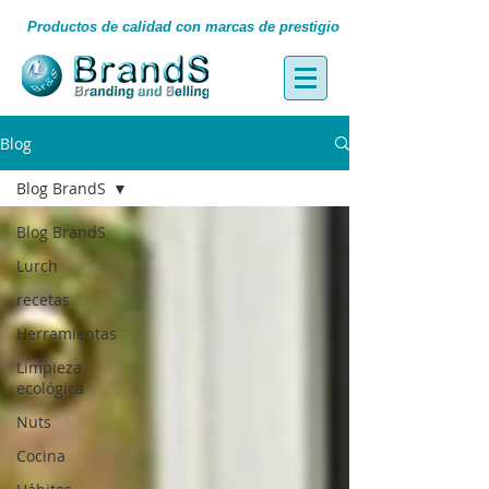
Productos de calidad con marcas de prestigio
Blog
Blog BrandS
Blog BrandS
Lurch
recetas
Herramientas
Limpieza
ecológica
Nuts
Cocina