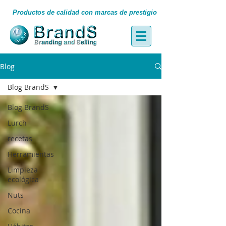
Productos de calidad con marcas de prestigio
Blog
Blog BrandS
Blog BrandS
Lurch
recetas
Herramientas
Limpieza
ecológica
Nuts
Cocina