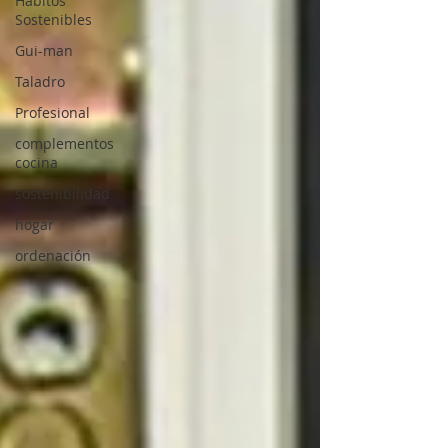
Hábitos
Sostenibles
Gui-man
Taladro
Profesional
complementos
cocina
sostenibilidad
hogar
ordenación