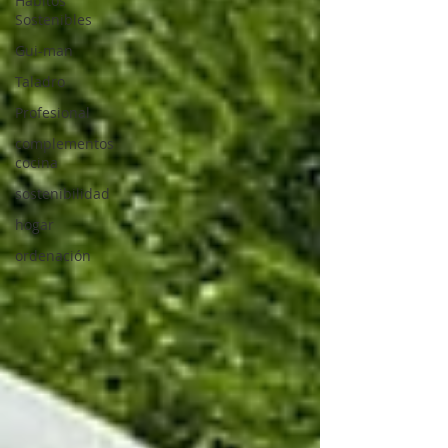
Hábitos
Sostenibles
Gui-man
Taladro
Profesional
complementos
cocina
sostenibilidad
hogar
ordenación