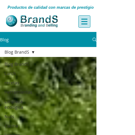
Productos de calidad con marcas de prestigio
Blog
Blog BrandS
Blog BrandS
Lurch
recetas
Herramientas
Limpieza
ecológica
Nuts
Cocina