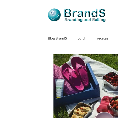
Blog BrandS
Lurch
recetas
Gui-man
Taladro
Profesio