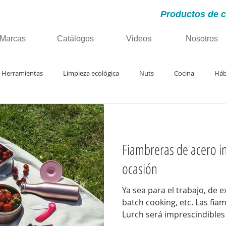
Productos de c
Marcas
Catálogos
Videos
Nosotros
Herramientas
Limpieza ecológica
Nuts
Cocina
Háb
nal
complementos cocina
sostenibilidad
hogar
ord
Fiambreras de acero i
ocasión
Ya sea para el trabajo, de excursión, par
batch cooking, etc. Las fiambreras de acero 18/8 de
Lurch será imprescindibles