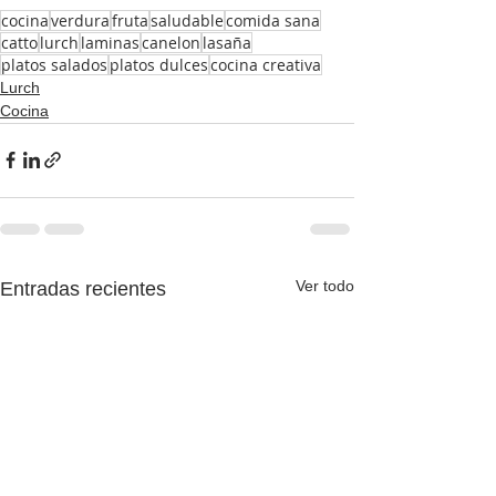
cocina
verdura
fruta
saludable
comida sana
catto
lurch
laminas
canelon
lasaña
platos salados
platos dulces
cocina creativa
Lurch
Cocina
Ver todo
Entradas recientes