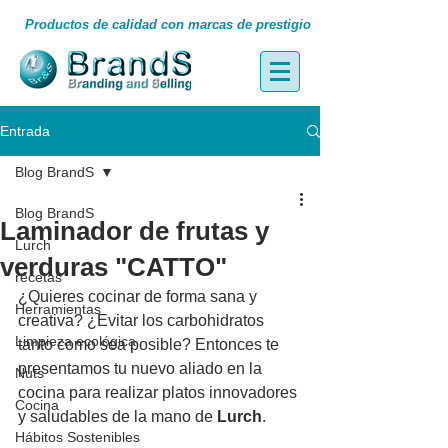
Productos de calidad con marcas de prestigio
Entrada
Blog BrandS
Blog BrandS
Laminador de frutas y
Lurch
verduras "CATTO"
recetas
¿Quieres cocinar de forma sana y 
Herramientas
creativa? ¿Evitar los carbohidratos 
Limpieza ecológica
tanto como sea posible? Entonces te 
presentamos tu nuevo aliado en la 
Nuts
cocina para realizar platos innovadores 
Cocina
y saludables de la mano de 
Lurch
.
Hábitos Sostenibles