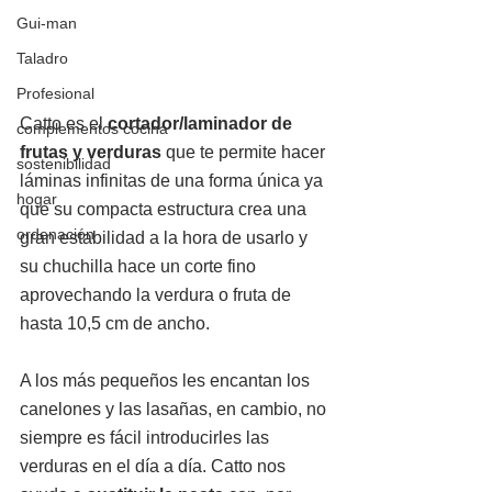
Gui-man
Taladro
Profesional
Catto es el 
cortador/laminador de 
complementos cocina
frutas y verduras
 que te permite hacer 
sostenibilidad
láminas infinitas de una forma única ya 
hogar
que su compacta estructura crea una 
ordenación
gran estabilidad a la hora de usarlo y 
su chuchilla hace un corte fino 
aprovechando la verdura o fruta de 
hasta 10,5 cm de ancho.
A los más pequeños les encantan los 
canelones y las lasañas, en cambio, no 
siempre es fácil introducirles las 
verduras en el día a día. Catto nos 